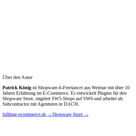
FAQ Manager im Shopware Store ansehen →
Über den Autor
Patrick König
ist Shopware-6-Freelancer aus Weimar mit über 10
Kundenservice Center Pro im Shopware Store ansehen →
Jahren Erfahrung im E-Commerce. Er entwickelt Plugins für den
Shopware Store, migriert SW5-Shops auf SW6 und arbeitet als
Subcontractor mit Agenturen in DACH.
fulltime-ecommerce.de →
Shopware Store →