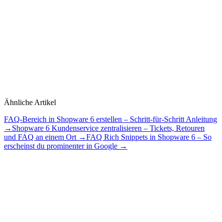
Ähnliche Artikel
FAQ-Bereich in Shopware 6 erstellen – Schritt-für-Schritt Anleitung
→
Shopware 6 Kundenservice zentralisieren – Tickets, Retouren
und FAQ an einem Ort
→
FAQ Rich Snippets in Shopware 6 – So
erscheinst du prominenter in Google
→