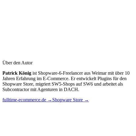
du wirklich brauchst
B2B E-Commerce
B2B Preislogik in Shopware
6: Kundenpreise, Staffelpreise & ERP-Integration
Headless
Commerce
Shopware Store API mit Next.js: Headless-Frontend
Schritt für Schritt anbinden
Über den Autor
Patrick König
ist Shopware-6-Freelancer aus Weimar mit über 10
Kostenloses Erstgespräch buchen
Jahren Erfahrung im E-Commerce. Er entwickelt Plugins für den
Shopware Store, migriert SW5-Shops auf SW6 und arbeitet als
Subcontractor mit Agenturen in DACH.
fulltime-ecommerce.de →
Shopware Store →